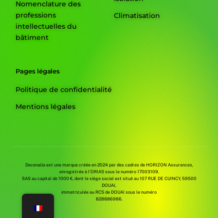
Nomenclature des
professions
Climatisation
intellectuelles du
bâtiment
Pages légales
Politique de confidentialité
Mentions légales
Decenalia est une marque créée en 2024 par des cadres de HORIZON Assurances,
enregistrée à l’ORIAS sous le numéro 17003109.
SAS au capital de 1000 €, dont le siège social est situé au 107 RUE DE CUINCY, 59500
DOUAI,
immatriculée au RCS de DOUAI sous le numéro
Souscrire à une décennale
828886986.