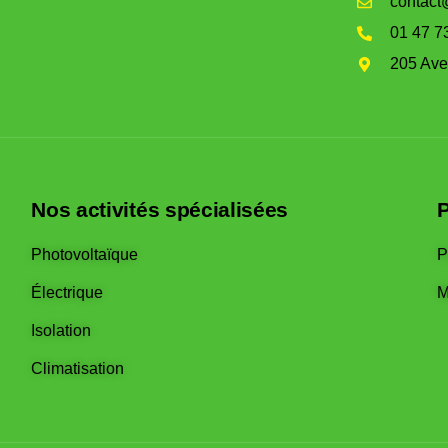
contact
01 47 7
205 Av
Nos activités spécialisées
P
Photovoltaïque
P
Électrique
M
Isolation
Climatisation