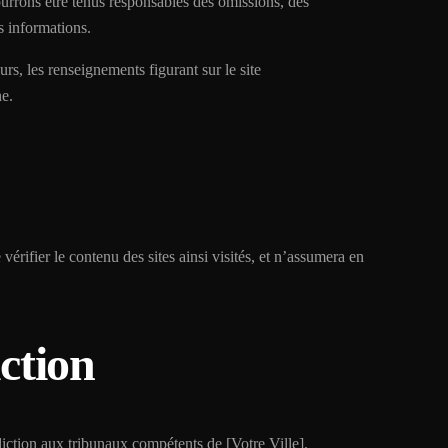
urrons être tenus responsables des omissions, des
es informations.
urs, les renseignements figurant sur le site
ne.
rifier le contenu des sites ainsi visités, et n’assumera en
iction
ridiction aux tribunaux compétents de [Votre Ville].