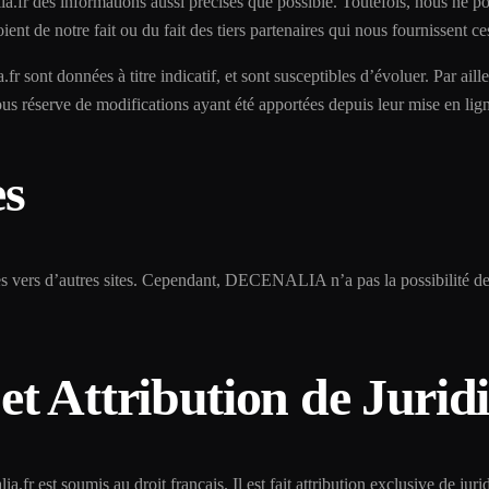
fr des informations aussi précises que possible. Toutefois, nous ne po
oient de notre fait ou du fait des tiers partenaires qui nous fournissent c
r sont données à titre indicatif, et sont susceptibles d’évoluer. Par aille
us réserve de modifications ayant été apportées depuis leur mise en lig
es
s vers d’autres sites. Cependant, DECENALIA n’a pas la possibilité de vé
 et Attribution de Jurid
ia.fr est soumis au droit français. Il est fait attribution exclusive de ju