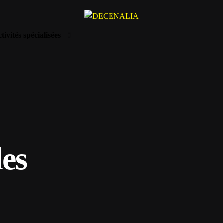
tivités spécialisées
à assurer du BTP
voltaique
 intellectuelles du bâtiment
rique
ion
les
tisation