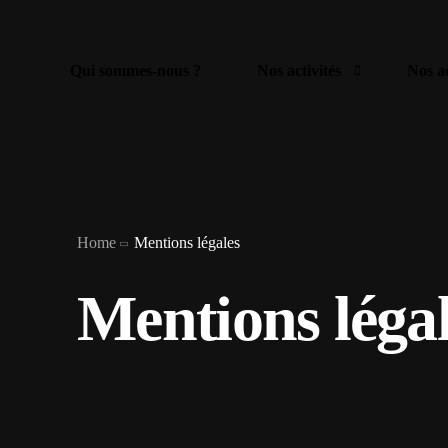
Qui sommes-nous ?
Nos activités
Nos ac
Nomenclature des activités 
Photo
Nomenclature des professions
Élect
Home
Mentions légales
Isolat
Mentions léga
Clima