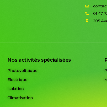
contac
01 47 7
205 A
Nos activités spécialisées
P
Photovoltaïque
P
Électrique
M
Isolation
Climatisation