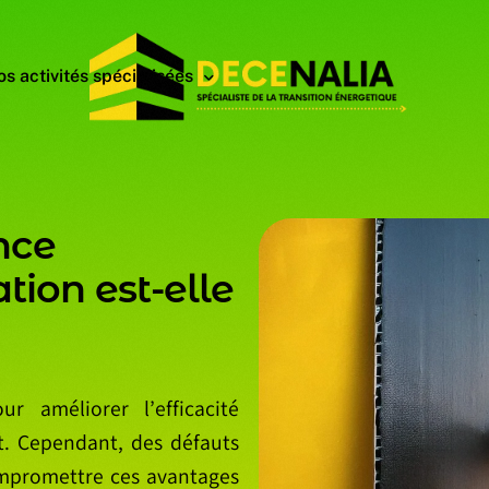
s activités spécialisées
ités à assurer du BTP
hotovoltaique
n
c
e
ssions intellectuelles du bâtiment
lectrique
a
t
i
o
n
e
s
t
-
e
l
l
e
olation
limatisation
ur améliorer l’efficacité
t. Cependant, des défauts
ompromettre ces avantages