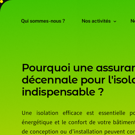
Qui sommes-nous ?
Nos activités
No
Nomenclature des activ
P
P
o
u
r
q
u
o
i
u
n
e
a
s
s
u
r
a
Nomenclature des profe
É
d
é
c
e
n
n
a
l
e
p
o
u
r
l
'
i
s
o
l
Is
i
n
d
i
s
p
e
n
s
a
b
l
e
?
C
Une isolation efficace est essentielle po
énergétique et le confort de votre bâtimen
de conception ou d’installation peuvent c