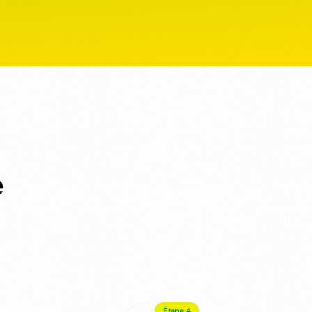
e
Étape 4