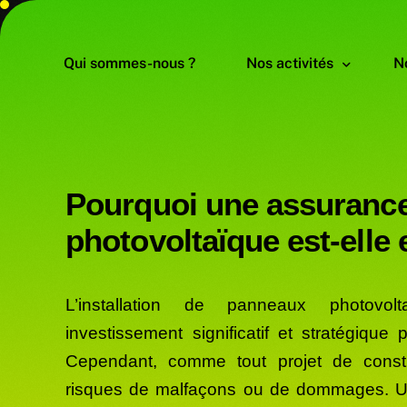
Qui sommes-nous ?
Nos activités
No
Nomenclature des activ
P
P
o
u
r
q
u
o
i
u
n
e
a
s
s
u
r
a
n
c
Nomenclature des profe
É
p
h
o
t
o
v
o
l
t
a
ï
q
u
e
e
s
t
-
e
l
l
e
Is
C
L’installation de panneaux photovol
investissement significatif et stratégique 
Cependant, comme tout projet de constr
risques de malfaçons ou de dommages. 