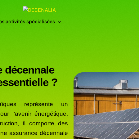
s activités spécialisées
ités à assurer du BTP
hotovoltaique
e
d
é
c
e
n
n
a
l
e
ssions intellectuelles du bâtiment
lectrique
e
s
s
e
n
t
i
e
l
l
e
?
olation
limatisation
taïques représente un
pour l’avenir énergétique.
uction, il comporte des
Une assurance décennale