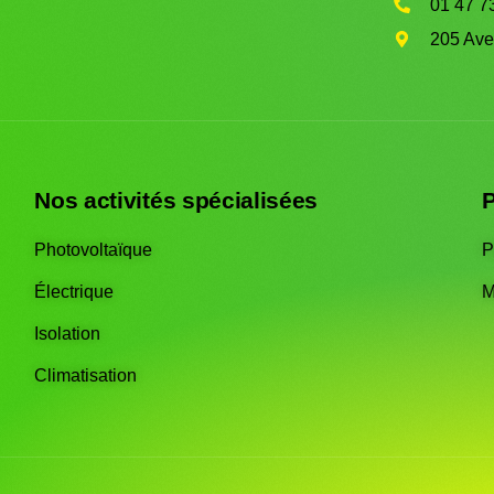
01 47 7
205 Av
Nos activités spécialisées
P
Photovoltaïque
P
Électrique
M
Isolation
Climatisation