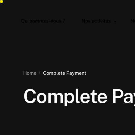
Qui sommes-nous ?
Nos activités
No
Nomenclature des activ
P
Nomenclature des profe
É
Home
Complete Payment
Is
Complete P
C