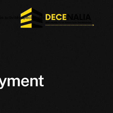
s activités spécialisées
ités à assurer du BTP
hotovoltaique
ssions intellectuelles du bâtiment
lectrique
olation
ayment
limatisation