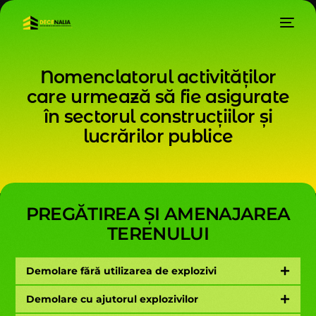
N
o
m
e
n
c
l
a
t
o
r
u
l
a
c
t
i
v
i
t
ă
ț
i
l
o
r
c
a
r
e
u
r
m
e
a
z
ă
s
ă
f
i
e
a
s
i
g
u
r
a
t
e
î
n
s
e
c
t
o
r
u
l
c
o
n
s
t
r
u
c
ț
i
i
l
o
r
ș
i
l
u
c
r
ă
r
i
l
o
r
p
u
b
l
i
c
e
PREGĂTIREA ȘI AMENAJAREA
TERENULUI
Demolare fără utilizarea de explozivi
Demolare cu ajutorul explozivilor