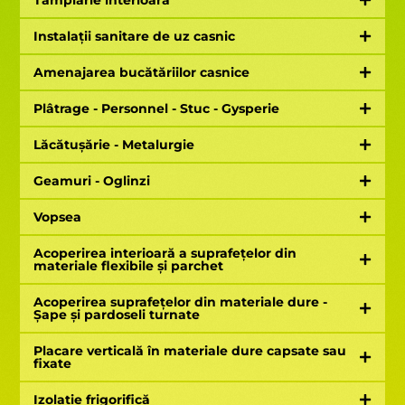
Tâmplărie interioară
Instalații sanitare de uz casnic
Amenajarea bucătăriilor casnice
Plâtrage - Personnel - Stuc - Gysperie
Lăcătușărie - Metalurgie
Geamuri - Oglinzi
Vopsea
Acoperirea interioară a suprafețelor din
materiale flexibile și parchet
Acoperirea suprafețelor din materiale dure -
Șape și pardoseli turnate
Placare verticală în materiale dure capsate sau
fixate
Izolație frigorifică